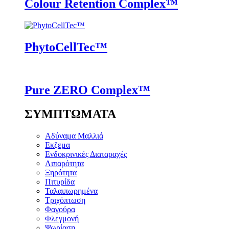
Colour Retention Complex™
PhytoCellTec™
Pure ZERO Complex™
ΣΥΜΠΤΩΜΑΤΑ
Αδύναμα Μαλλιά
Εκζεμα
Ενδοκρινικές Διαταραχές
Λιπαρότητα
Ξηρότητα
Πιτυρίδα
Ταλαιπωρημένα
Τριχόπτωση
Φαγούρα
Φλεγμονή
Ψωρίαση