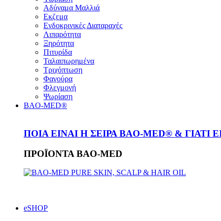
Αδύναμα Μαλλιά
Εκζεμα
Ενδοκρινικές Διαταραχές
Λιπαρότητα
Ξηρότητα
Πιτυρίδα
Ταλαιπωρημένα
Τριχόπτωση
Φαγούρα
Φλεγμονή
Ψωρίαση
BAO-MED®
ΠΟΙΑ ΕΙΝΑΙ Η ΣΕΙΡΑ BAO-MED® & ΓΙΑΤΙ 
ΠΡΟΪΟΝΤΑ BAO-MED
eSHOP