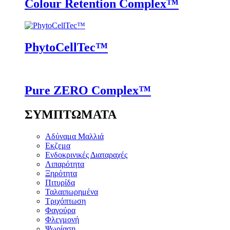
Colour Retention Complex™
PhytoCellTec™
Pure ZERO Complex™
ΣΥΜΠΤΩΜΑΤΑ
Αδύναμα Μαλλιά
Εκζεμα
Ενδοκρινικές Διαταραχές
Λιπαρότητα
Ξηρότητα
Πιτυρίδα
Ταλαιπωρημένα
Τριχόπτωση
Φαγούρα
Φλεγμονή
Ψωρίαση