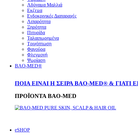
Αδύναμα Μαλλιά
Εκζεμα
Ενδοκρινικές Διαταραχές
Λιπαρότητα
Ξηρότητα
Πιτυρίδα
Ταλαιπωρημένα
Τριχόπτωση
Φαγούρα
Φλεγμονή
Ψωρίαση
BAO-MED®
ΠΟΙΑ ΕΙΝΑΙ Η ΣΕΙΡΑ BAO-MED® & ΓΙΑΤΙ 
ΠΡΟΪΟΝΤΑ BAO-MED
eSHOP