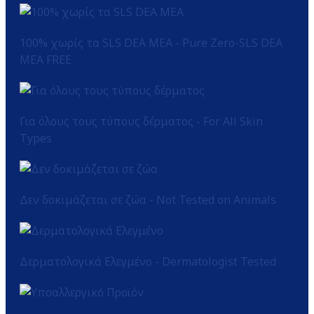
100% χωρίς τα SLS DEA MEA - Pure Zero-SLS DEA
MEA FREE
Για όλους τους τύπους δέρματος - For All Skin
Types
Δεν δοκιμάζεται σε ζώα - Not Tested on Animals
Δερματολογικά Ελεγμένο - Dermatologist Tested