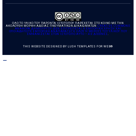
ΌΛΟ ΤΟ ΥΛΙΚΌ ΤΟΥ ΠΑΡΌΝΤΑ ΙΣΤΌΤΟΠΟΥ ΠΑΡΈΧΕΤΑΙ ΣΤΟ ΚΟΙΝΌ ΜΕ ΤΗΝ
ΑΚΌΛΟΥΘΗ ΜΟΡΦΉ ΑΔΕΊΑΣ ΠΝΕΥΜΑΤΙΚΏΝ ΔΙΚΑΙΩΜΆΤΩΝ
CREATIVE COMMONS
ΑΝΑΦΟΡΆ ΔΗΜΙΟΥΡΓΟΎ-ΔΕΝ ΕΠΙΤΡΈΠΕΤΑΙ Η ΕΜΠΟΡΙΚΉ ΧΡΉΣΗ ΚΑΙ
ΟΠΟΙΑΔΉΠΟΤΕ ΕΜΠΟΡΙΚΉ ΑΝΑΠΑΡΑΓΩΓΉ ΌΛΟΥ Ή ΜΈΡΟΥΣ ΤΟΥ ΥΛΙΚΟΎ ΠΟΥ Ε
ΜΦΑΝΊΖΕΤΑΙ ΣΤΟΝ ΙΣΤΌΤΟΠΟ ΑΥΤΌ – 4.0 ΔΙΕΘΝΈΣ
.
THIS WEBSITE DESIGNED BY
LUSH TEMPLATES FOR WEB®