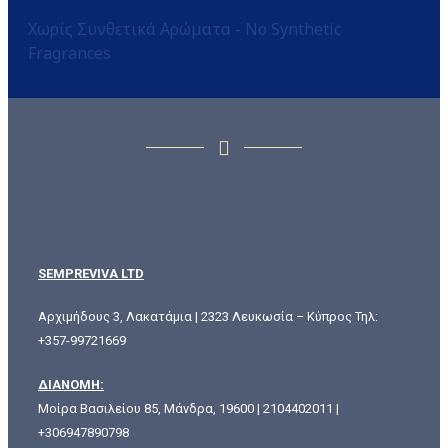
Χωρίς Συνθετικά Αρώματα - No Synthetic
Fragrances
SEMPREVIVA LTD
Αρχιμήδους 3, Λακατάμια | 2323 Λευκωσία – Κύπρος Τηλ:
+357-99721669
ΔΙΑΝΟΜΗ:
Μοίρα Βασιλείου 85, Μάνδρα, 19600 | 2104402011 |
+306947890798