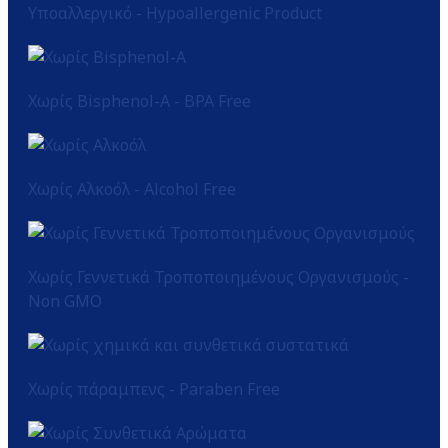
Υποαλλεργικό - Hypoallergenic Product
Χωρίς Bisphenol-A - BPA Free
Χωρίς Αλκοόλ - Alcohol Free
Χωρίς Γεννετικά Τροποποιημένους Οργανισμούς -
Non GMO
Χωρίς πάραμπενς - Paraben Free