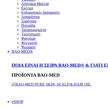
Αδύναμα Μαλλιά
Εκζεμα
Ενδοκρινικές Διαταραχές
Λιπαρότητα
Ξηρότητα
Πιτυρίδα
Ταλαιπωρημένα
Τριχόπτωση
Φαγούρα
Φλεγμονή
Ψωρίαση
BAO-MED®
ΠΟΙΑ ΕΙΝΑΙ Η ΣΕΙΡΑ BAO-MED® & ΓΙΑΤΙ 
ΠΡΟΪΟΝΤΑ BAO-MED
eSHOP