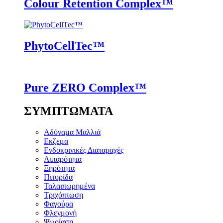
Colour Retention Complex™
PhytoCellTec™
Pure ZERO Complex™
ΣΥΜΠΤΩΜΑΤΑ
Αδύναμα Μαλλιά
Εκζεμα
Ενδοκρινικές Διαταραχές
Λιπαρότητα
Ξηρότητα
Πιτυρίδα
Ταλαιπωρημένα
Τριχόπτωση
Φαγούρα
Φλεγμονή
Ψωρίαση