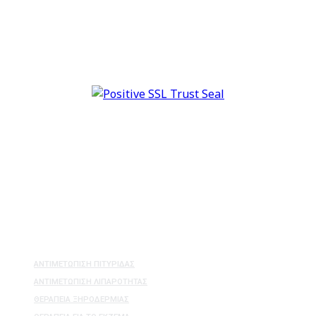
+306947890798
ΒΑΣΙΚΕΣ ΣΥΛΛΟΓΕΣ ΠΡΟΪΟΝΤΩΝ
ΑΝΤΙΜΕΤΩΠΙΣΗ ΣΥΜΠΤΩΜΑΤΩΝ
ΑΝΤΙΜΕΤΏΠΙΣΗ ΠΙΤΥΡΊΔΑΣ
ΑΝΤΙΜΕΤΏΠΙΣΗ ΛΙΠΑΡΌΤΗΤΑΣ
ΘΕΡΑΠΕΊΑ ΞΗΡΟΔΕΡΜΊΑΣ