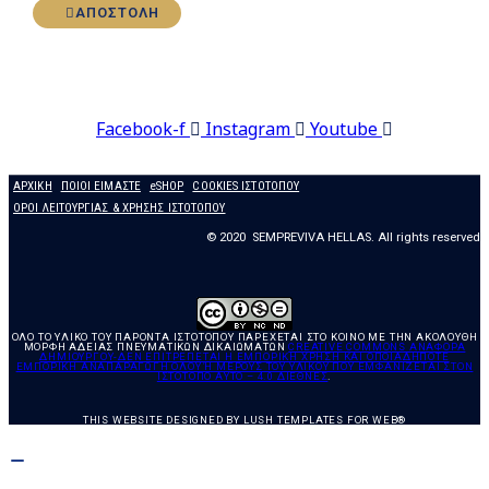
ΑΠΟΣΤΟΛΗ
Ας συνδεθούμε
Facebook-f
Instagram
Youtube
ΑΡΧΙΚΗ
ΠΟΙΟΙ ΕΙΜΑΣΤΕ
eSHOP
COOKIES ΙΣΤΟΤΟΠΟΥ
ΟΡΟΙ ΛΕΙΤΟΥΡΓΙΑΣ & ΧΡΗΣΗΣ ΙΣΤΟΤΟΠΟΥ
© 2020 SEMPREVIVA HELLAS. All rights reserved
ΌΛΟ ΤΟ ΥΛΙΚΌ ΤΟΥ ΠΑΡΌΝΤΑ ΙΣΤΌΤΟΠΟΥ ΠΑΡΈΧΕΤΑΙ ΣΤΟ ΚΟΙΝΌ ΜΕ ΤΗΝ ΑΚΌΛΟΥΘΗ
ΜΟΡΦΉ ΑΔΕΊΑΣ ΠΝΕΥΜΑΤΙΚΏΝ ΔΙΚΑΙΩΜΆΤΩΝ
CREATIVE COMMONS ΑΝΑΦΟΡΆ
ΔΗΜΙΟΥΡΓΟΎ-ΔΕΝ ΕΠΙΤΡΈΠΕΤΑΙ Η ΕΜΠΟΡΙΚΉ ΧΡΉΣΗ ΚΑΙ ΟΠΟΙΑΔΉΠΟΤΕ
ΕΜΠΟΡΙΚΉ ΑΝΑΠΑΡΑΓΩΓΉ ΌΛΟΥ Ή ΜΈΡΟΥΣ ΤΟΥ ΥΛΙΚΟΎ ΠΟΥ ΕΜΦΑΝΊΖΕΤΑΙ ΣΤΟΝ Ι
ΣΤΌΤΟΠΟ ΑΥΤΌ – 4.0 ΔΙΕΘΝΈΣ
.
THIS WEBSITE DESIGNED BY
LUSH TEMPLATES FOR WEB®