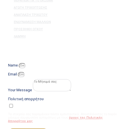
ΘΕΡΑΠΕΊΑ ΓΙΑ ΤΟ ΕΚΖΕΜΑ
ΑΓΩΓΉ ΤΡΙΧΌΠΤΩΣΗΣ
ΑΝΆΠΛΑΣΗ ΤΡΙΧΩΤΟΎ
ΕΝΔΥΝΆΜΩΣΗ ΜΑΛΛΙΏΝ
ΠΡΟΣΘΉΚΗ ΌΓΚΟΥ
ΛΆΜΨΗ
ΔΙΑΒΑΖΟΥΜΕ ΟΛΑ ΤΑ ΜΗΝΥΜΑΤΑ
Name
Email
Your Message
Πολιτική απορρήτου
Τα στοιχεία σας παραμένουν πάντα εμπιστευτικά. Αποστέλλοντας το παρόν
μήνυμα συμφωνείτε αυτομάτως με τους
όρους της Πολιτικής
Απορρήτου μας