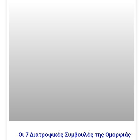
Οι 7 Διατροφικές Συμβουλές της Ομορφιάς